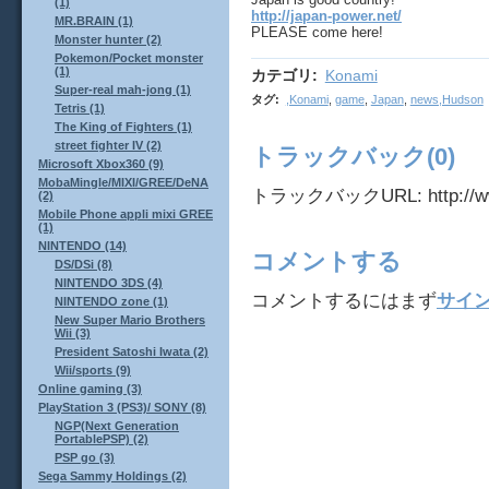
(1)
http://japan-power.net/
MR.BRAIN (1)
PLEASE come here!
Monster hunter (2)
Pokemon/Pocket monster
(1)
カテゴリ
:
Konami
Super-real mah-jong (1)
タグ
:
,Konami
,
game
,
Japan
,
news,Hudson
Tetris (1)
The King of Fighters (1)
street fighter IV (2)
トラックバック(0)
Microsoft Xbox360 (9)
MobaMingle/MIXI/GREE/DeNA
トラックバックURL: http://www.j
(2)
Mobile Phone appli mixi GREE
(1)
NINTENDO (14)
コメントする
DS/DSi (8)
NINTENDO 3DS (4)
コメントするにはまず
サイ
NINTENDO zone (1)
New Super Mario Brothers
Wii (3)
President Satoshi Iwata (2)
Wii/sports (9)
Online gaming (3)
PlayStation 3 (PS3)/ SONY (8)
NGP(Next Generation
PortablePSP) (2)
PSP go (3)
Sega Sammy Holdings (2)